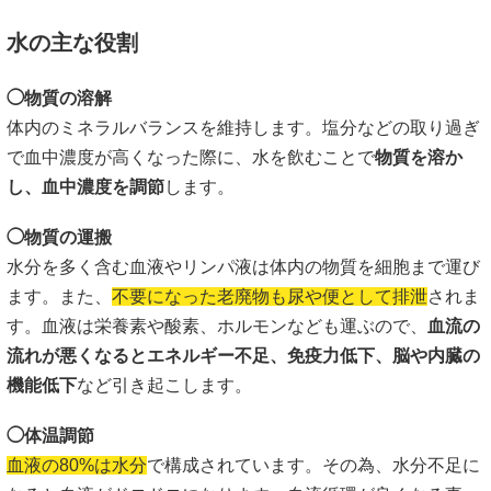
水の主な役割
◯物質の溶解
体内のミネラルバランスを維持します。塩分などの取り過ぎ
で血中濃度が高くなった際に、水を飲むことで
物質を溶か
し、血中濃度を調節
します。
◯物質の運搬
水分を多く含む血液やリンパ液は体内の物質を細胞まで運び
ます。また、
不要になった老廃物も尿や便として排泄
されま
す。血液は栄養素や酸素、ホルモンなども運ぶので、
血流の
流れが悪くなるとエネルギー不足、免疫力低下、脳や内臓の
機能低下
など引き起こします。
◯体温調節
血液の80%は水分
で構成されています。その為、水分不足に