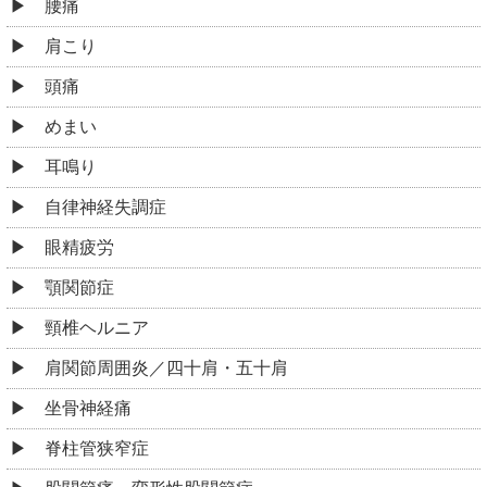
腰痛
肩こり
頭痛
めまい
耳鳴り
自律神経失調症
眼精疲労
顎関節症
頸椎ヘルニア
肩関節周囲炎／四十肩・五十肩
坐骨神経痛
脊柱管狭窄症