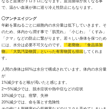
なると血液がドロドロになります。血流循環が良くなる事
で、温かい血液が体に巡り冷え性防止にもなります。
◯アンチエイジング
年齢を重ねるごとに細胞内の水分量は低下していきます。そ
のため、体内から潤す事で「肌荒れ」「小じわ」「くすみ」
「クマ」などの防止に繋がります。若々しい身体を保つため
には、水分は必要不可欠なのです。
「老廃物」「食品添加
物」「大気汚染物質」といった有害物質も排出
してくれま
す。
人間の身体は60%は水分で構成されています。体内の水分量
が
1%減少すると喉が渇いたと感じます。
2〜5%減少では、脱水症状や熱中症などの症状
10%減少では、痙攣、失神
20%減少では、命を落とす危険性
その他にも脳梗塞や心筋梗塞などのリスクも高めてしまいま