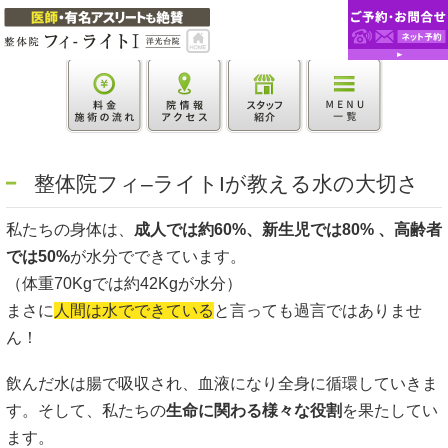
整体院フィ–ライトIが教える水の大切さ
私たちの身体は、
成人では約60%、新生児では80% 、高齢者
では50%
が水分でできています。
（体重70Kgでは約42Kgが水分）
まさに
人間は水でできている
と言っても過言ではありませ
ん！
飲んだ水は腸で吸収され、血液になり全身に循環していきま
す。そして、私たちの
生命に関わる様々な役割
を果たしてい
ます。